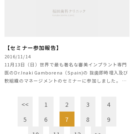
【セミナー参加報告】
2016/11/14
11月13日（日）世界で最も著名な審美インプラント専門
医のDr.Inaki Gamborena（Spain)の 抜歯即時埋入及び
軟組織のマネージメントのセミナーに参加しました。 素
晴らしい症例に私も含め会場全員が魅了された1日でし
た。
<<
1
2
3
4
5
6
7
8
9