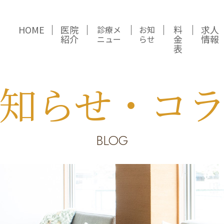
HOME
医院
料
求人
診療メ
お知
紹介
金
情報
ニュー
らせ
表
知らせ・コ
BLOG