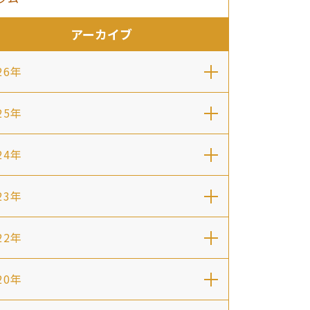
アーカイブ
26年
25年
24年
23年
22年
20年