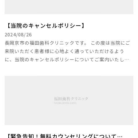
【当院のキャンセルポリシー】
2024/08/26
長岡京市の福田歯科クリニックです。 この度は当院にご
来院いただく患者様に心地よく通っていただけるよう
に、当院のキャンセルポリシーについてご案内いたしま
す。 誠に恐れ入りますが、以下に該当される方は次回の
ご予約をお断りさせていただく場合がございますのでご
注意ください。 当院のキャンセルポリシーについて ●当
日にご連絡なくお越しにならないことが2回以上あった場
合 ●前日 あるいは 当日 にキャンセルのお電話を頂いた
ことが3回以上あった場合 また、当日に10分以上遅れて
来られた場合は当日の治療をお断りする場合がありま
す。
【緊急告知！無料カウンセリングについて